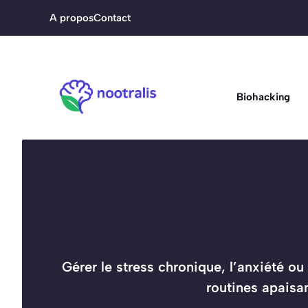
Aller
A propos
Contact
au
contenu
Biohacking
Gérer le stress chronique, l’anxiété o
routines apaisan