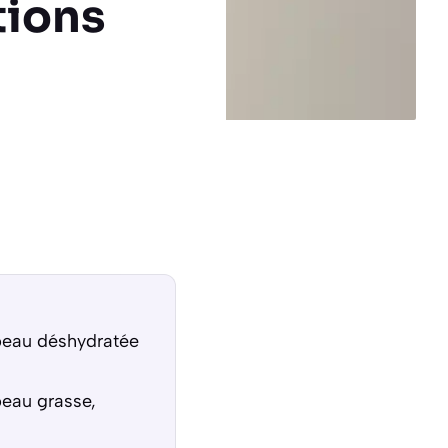
tions
 peau déshydratée
peau grasse,