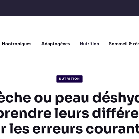
Nootropiques
Adaptogènes
Nutrition
Sommeil & ré
NUTRITION
èche ou peau déshyd
rendre leurs différe
r les erreurs couran