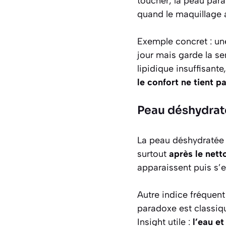
toucher, la peau par
quand le maquillage 
Exemple concret : un
jour mais garde la se
lipidique insuffisant
le confort ne tient p
Peau déshydrat
La peau déshydratée
surtout
après le net
apparaissent puis s’e
Autre indice fréquent 
paradoxe est classiq
Insight utile :
l’eau e