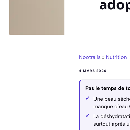
adop
Nootralis
»
Nutrition
4 MARS 2026
Pas le temps de to
Une peau sèche
manque d’eau (t
La déshydratati
surtout après 