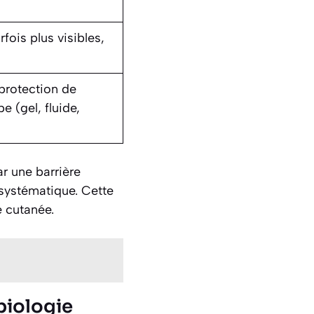
rfois plus visibles,
protection de
e (gel, fluide,
r une barrière
s systématique. Cette
e cutanée.
 biologie