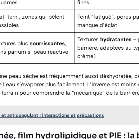
quames
fines
t, terni, zones qui pèlent
Teint “fatigué”, pores pa
ssibles
manque d’éclat
Textures
hydratantes
+ 
xtures plus
nourrissantes
,
barrière, adaptées au typ
ns parfum si peau réactive
crème)
 une peau sèche est fréquemment aussi déshydratée, ca
sse l’eau s’évaporer plus facilement. L’inverse est moin
e terrain pour comprendre la “mécanique” de la barrièr
et anticoagulant : interactions et précautions
ée, film hydrolipidique et PIE : la