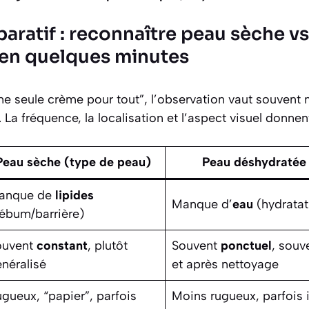
aratif : reconnaître peau sèche v
en quelques minutes
“une seule crème pour tout”, l’observation vaut souvent
 La fréquence, la localisation et l’aspect visuel donnen
Peau sèche
(type de peau)
Peau déshydratée
anque de
lipides
Manque d’
eau
(hydratat
ébum/barrière)
ouvent
constant
, plutôt
Souvent
ponctuel
, souv
néralisé
et après nettoyage
gueux, “papier”, parfois
Moins rugueux, parfois ir