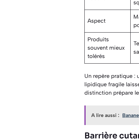
s
Ma
Aspect
po
Produits
Te
souvent mieux
sa
tolérés
Un repère pratique :
lipidique fragile lai
distinction prépare l
A lire aussi :
Banane 
Barrière cutan