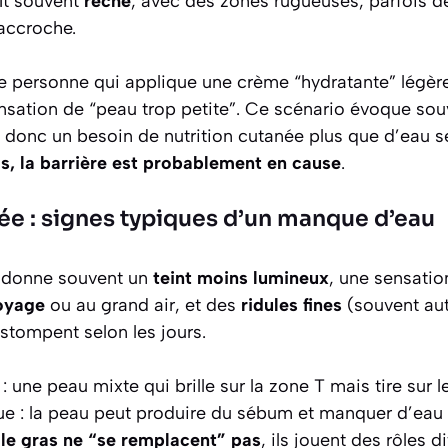
aît souvent
rêche
, avec des zones rugueuses, parfois d
accroche.
e personne qui applique une crème “hydratante” légère 
nsation de “peau trop petite”. Ce scénario évoque sou
e, donc un besoin de nutrition cutanée plus que d’eau se
as, la barrière est probablement en cause
.
ée : signes typiques d’un manque d’eau
 donne souvent un
teint moins lumineux
, une sensati
toyage
ou au grand air, et des
ridules fines
(souvent aut
stompent selon les jours.
: une peau mixte qui brille sur la zone T mais tire sur 
ue : la peau peut produire du sébum et manquer d’ea
t le gras ne “se remplacent” pas
, ils jouent des rôles di