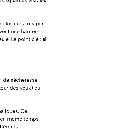
es squames visibles
plusieurs fois par
vent une barrière
ule. Le point clé :
si
on de sécheresse
our des yeux) qui
les joues. Ce
u en même temps.
fférents.