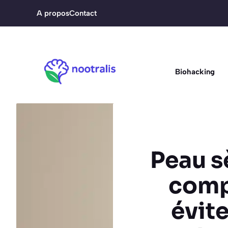
Aller
A propos
Contact
au
contenu
Biohacking
Peau s
comp
évite