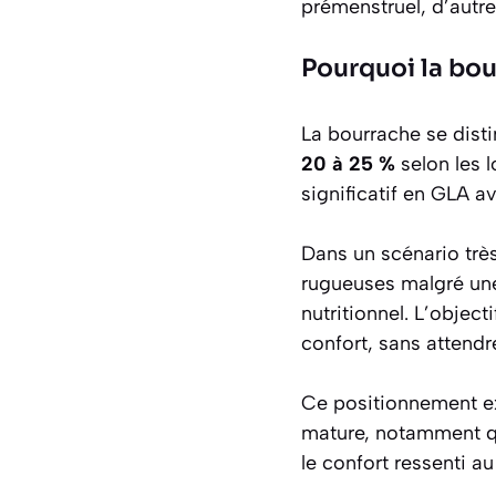
prémenstruel, d’autr
Pourquoi la bo
La bourrache se dist
20 à 25 %
selon les l
significatif en GLA a
Dans un scénario très
rugueuses malgré une 
nutritionnel. L’object
confort, sans atten
Ce positionnement ex
mature, notamment qu
le confort ressenti a