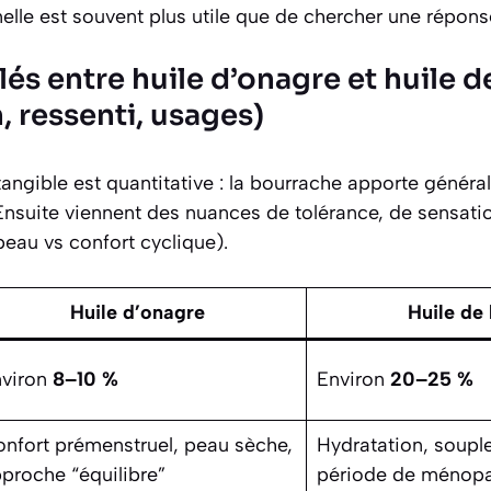
elle est souvent plus utile que de chercher une réponse
lés entre huile d’onagre et huile 
 ressenti, usages)
 tangible est quantitative : la bourrache apporte géné
Ensuite viennent des nuances de tolérance, de sensati
peau vs confort cyclique).
Huile d’onagre
Huile de
nviron
8–10 %
Environ
20–25 %
nfort prémenstruel, peau sèche,
Hydratation, soupl
proche “équilibre”
période de ménop