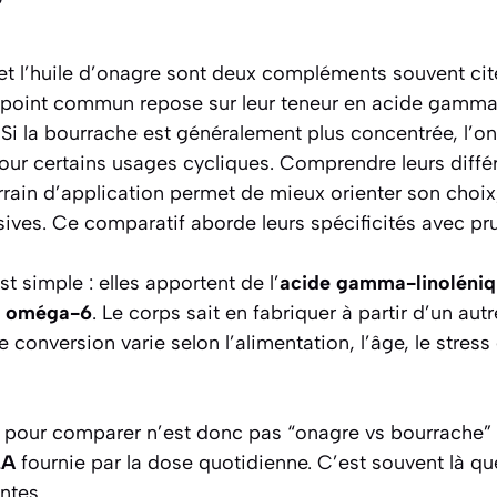
?
et l’huile d’onagre sont deux compléments souvent cité
r point commun repose sur leur teneur en acide gamma
Si la bourrache est généralement plus concentrée, l’o
pour certains usages cycliques. Comprendre leurs diff
rrain d’application permet de mieux orienter son choi
ives. Ce comparatif aborde leurs spécificités avec pr
 simple : elles apportent de l’
acide gamma-linoléni
s
oméga-6
. Le corps sait en fabriquer à partir d’un au
e conversion varie selon l’alimentation, l’âge, le stress 
le pour comparer n’est donc pas “onagre vs bourrache” 
LA
fournie par la dose quotidienne. C’est souvent là qu
ntes.