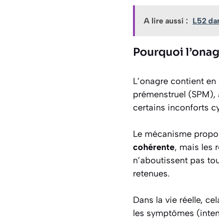
A lire aussi :
L52 dan
Pourquoi l’onag
L’onagre contient en
prémenstruel (SPM), a
certains inconforts c
Le mécanisme propos
cohérente
, mais les 
n’aboutissent pas to
retenues.
Dans la vie réelle, c
les symptômes (inten