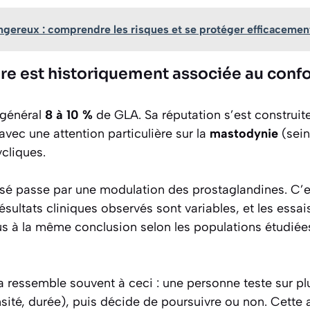
gereux : comprendre les risques et se protéger efficacemen
re est historiquement associée au confo
 général
8 à 10 %
de GLA. Sa réputation s’est construi
vec une attention particulière sur la
mastodynie
(sein
ycliques.
é passe par une modulation des prostaglandines. C’
résultats cliniques observés sont variables, et les essai
us à la même conclusion selon les populations étudiée
ela ressemble souvent à ceci : une personne teste sur pl
sité, durée), puis décide de poursuivre ou non. Cette