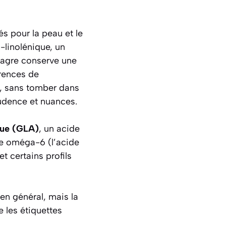
s pour la peau et le
-linolénique, un
nagre conserve une
érences de
x, sans tomber dans
udence et nuances.
que (GLA)
, un acide
tre oméga-6 (l’acide
et certains profils
en général, mais la
e les étiquettes