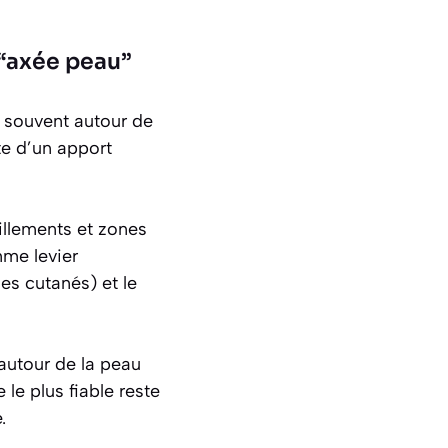
 “axée peau”
 souvent autour de
nte d’un apport
illements et zones
mme levier
des cutanés) et le
autour de la peau
e plus fiable reste
.