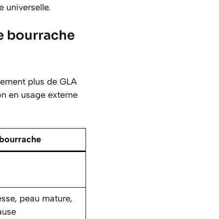
 universelle.
de bourrache
ralement plus de GLA
on en usage externe
 bourrache
esse, peau mature,
ause