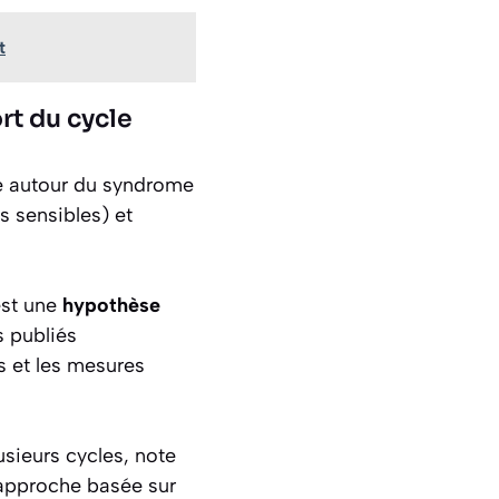
t
rt du cycle
te autour du syndrome
s sensibles) et
est une
hypothèse
s publiés
s et les mesures
usieurs cycles, note
 approche basée sur