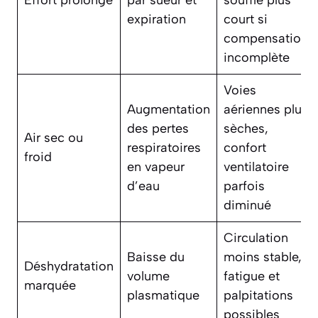
expiration
court si
compensation
incomplète
Voies
Augmentation
aériennes plus
des pertes
sèches,
Air sec ou
respiratoires
confort
froid
en vapeur
ventilatoire
d’eau
parfois
diminué
Circulation
Baisse du
moins stable,
Déshydratation
volume
fatigue et
marquée
plasmatique
palpitations
possibles