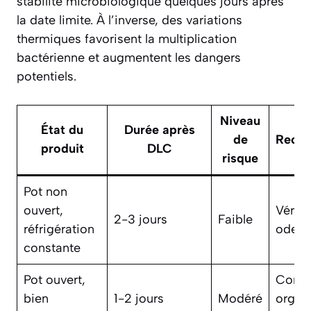
stabilité microbiologique quelques jours après
la date limite. À l’inverse, des variations
thermiques favorisent la multiplication
bactérienne et augmentent les dangers
potentiels.
Niveau
État du
Durée après
de
Reco
produit
DLC
risque
Pot non
ouvert,
Vérifi
2-3 jours
Faible
réfrigération
odeur
constante
Pot ouvert,
Contr
bien
1-2 jours
Modéré
organ