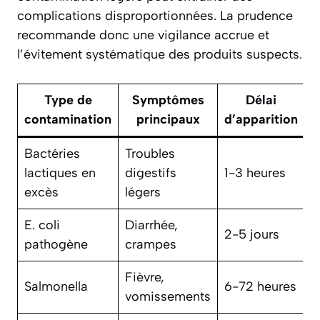
complications disproportionnées. La prudence
recommande donc une vigilance accrue et
l’évitement systématique des produits suspects.
Type de
Symptômes
Délai
contamination
principaux
d’apparition
h
Bactéries
Troubles
6
lactiques en
digestifs
1-3 heures
h
excès
légers
E. coli
Diarrhée,
2-5 jours
3
pathogène
crampes
Fièvre,
Salmonella
6-72 heures
4
vomissements