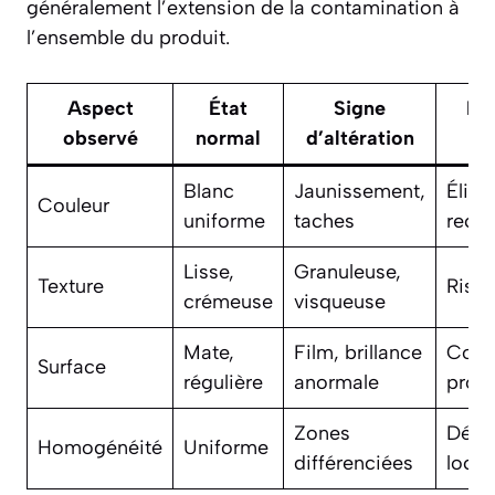
généralement l’extension de la contamination à
l’ensemble du produit.
Aspect
État
Signe
Dé
observé
normal
d’altération
p
Blanc
Jaunissement,
Élimi
Couleur
uniforme
taches
reco
Lisse,
Granuleuse,
Texture
Risqu
crémeuse
visqueuse
Mate,
Film, brillance
Cont
Surface
régulière
anormale
prob
Zones
Dégr
Homogénéité
Uniforme
différenciées
local