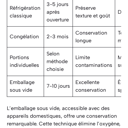
3-5 jours
Réfrigération
Préserve
après
Duré
classique
texture et goût
ouverture
Conservation
Text
Congélation
2-3 mois
longue
mod
Selon
Portions
Limite
Mani
méthode
individuelles
contaminations
sup
choisie
Emballage
Excellente
Équ
7-10 jours
sous vide
conservation
spéc
L’emballage sous vide, accessible avec des
appareils domestiques, offre une conservation
remarquable. Cette technique élimine l’oxygène,