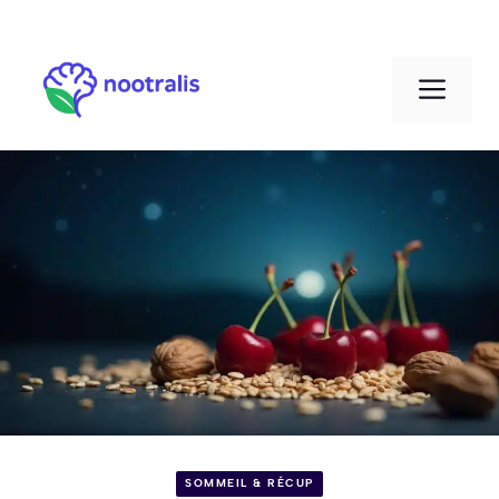
Aller
au
Men
contenu
SOMMEIL & RÉCUP