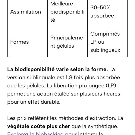
Meilleure
30-50%
Assimilation
biodisponibili
absorbée
té
Comprimés
Principaleme
Formes
LP ou
nt gélules
sublinguaux
La biodisponibilité varie selon la forme.
La
version sublinguale est 1,8 fois plus absorbée
que les gélules. La libération prolongée (LP)
permet une action étalée sur plusieurs heures
pour un effet durable.
Les prix reflètent les méthodes d’extraction. La
végétale coûte plus cher
que la synthétique.
Explorez le biohacking pour
intégrer la