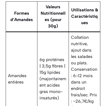
Valeurs
Utilisations &
Formes
Nutritionnell
Caractéristiq
d’Amandes
es (pour
ues
30g)
Collation
nutritive,
ajout dans
les salades
6g protéines
ou plats.
| 3,5g fibres |
Conservation
15g lipides
Amandes
: 6-12 mois
(majoritairem
entières
dans un
ent acides
endroit
gras mono-
frais/sec. Prix
insaturés)
: ~26,7€/kg