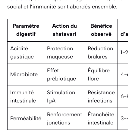
social et l’immunité sont abordés ensemble.
Paramètre
Action du
Bénéfice
digestif
shatavari
observé
d’amé
Acidité
Protection
Réduction
1-2 s
gastrique
muqueuse
brûlures
Effet
Équilibre
Microbiote
4-6 
prébiotique
flore
Immunité
Stimulation
Résistance
6-8 s
intestinale
IgA
infections
Renforcement
Étanchéité
Perméabilité
3-4 
jonctions
intestinale