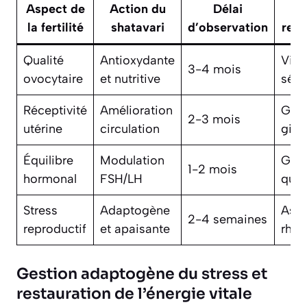
Aspect de
Action du
Délai
S
la fertilité
shatavari
d’observation
rec
Qualité
Antioxydante
Vita
3-4 mois
ovocytaire
et nutritive
sélé
Réceptivité
Amélioration
Gink
2-3 mois
utérine
circulation
gins
Équilibre
Modulation
Gatt
1-2 mois
hormonal
FSH/LH
quai
Stress
Adaptogène
Ash
2-4 semaines
reproductif
et apaisante
rhod
Gestion adaptogène du stress et
restauration de l’énergie vitale