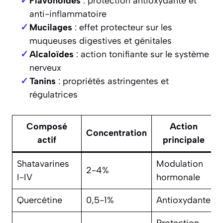
Flavonoïdes
: protection antioxydante et
anti-inflammatoire
Mucilages
: effet protecteur sur les
muqueuses digestives et génitales
Alcaloïdes
: action tonifiante sur le système
nerveux
Tanins
: propriétés astringentes et
régulatrices
Composé
Action
Concentration
actif
principale
Shatavarines
Modulation
2-4%
I-IV
hormonale
Quercétine
0,5-1%
Antioxydante