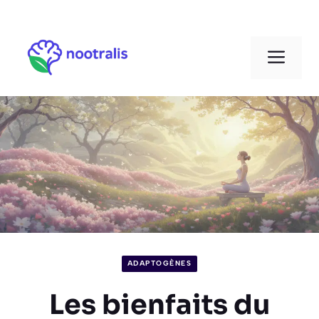
Aller
au
Men
contenu
ADAPTOGÈNES
Les bienfaits du