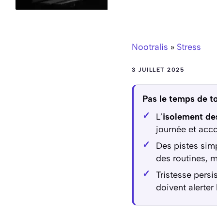
Nootralis
»
Stress
3 JUILLET 2025
Pas le temps de to
L’
isolement de
journée et ac
Des pistes simp
des routines, m
Tristesse persi
doivent alerter 