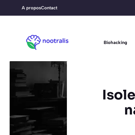
Aller
A propos
Contact
au
contenu
Biohacking
Isol
n