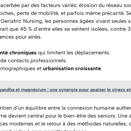
xacerbée par des facteurs variés: érosion du réseau so
ches, perte de mobilité, et parfois même précarité. S
Geriatric Nursing, les personnes âgées vivant seules s
erait que 45 % d’entre elles se sentent isolées, contre 
dences pour aînés.
nté chroniques
qui limitent les déplacements.
 de contacts professionnels.
mographiques et
urbanisation croissante
.
ndha et magnésium : une synergie pour apaiser le stress et
intien d’un équilibre entre la connexion humaine authe
ome devient central pour le bien-être des seniors. Une
es modernes et le retour à des méthodes naturelles,