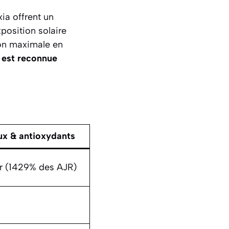
ia offrent un
position solaire
tion maximale en
e est reconnue
ux & antioxydants
r (1429% des AJR)