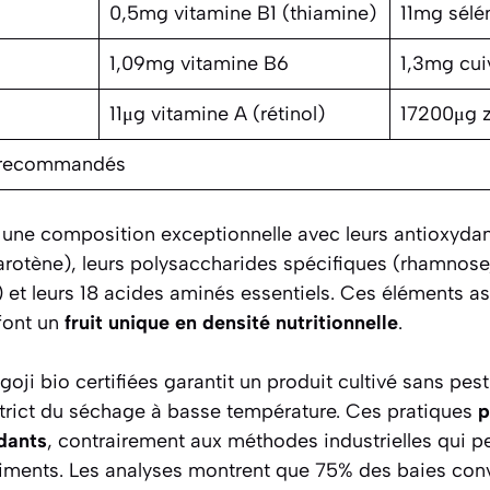
0,5mg vitamine B1 (thiamine)
11mg sélé
1,09mg vitamine B6
1,3mg cui
11μg vitamine A (rétinol)
17200μg 
s recommandés
t une composition exceptionnelle avec leurs antioxyda
arotène), leurs polysaccharides spécifiques (rhamnose
 et leurs 18 acides aminés essentiels. Ces éléments as
 font un
fruit unique en densité nutritionnelle
.
goji bio certifiées garantit un produit cultivé sans pes
trict du séchage à basse température. Ces pratiques
p
dants
, contrairement aux méthodes industrielles qui 
iments. Les analyses montrent que 75% des baies conv