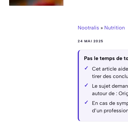
Nootralis
»
Nutrition
24 MAI 2025
Pas le temps de to
Cet article ai
tirer des concl
Le sujet demand
autour de : Ori
En cas de symp
d’un profession