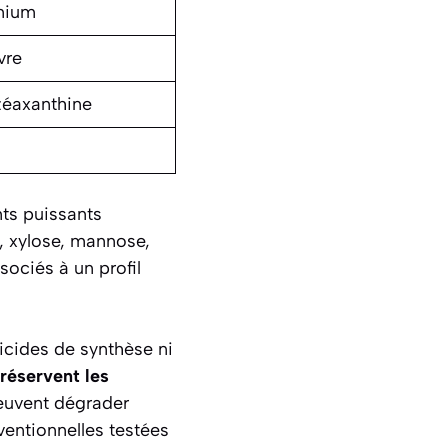
nium
vre
zéaxanthine
nts puissants
, xylose, mannose,
sociés à un profil
ticides de synthèse ni
réservent les
peuvent dégrader
entionnelles testées