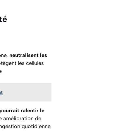
té
ène,
neutralisent les
tègent les cellules
e.
nt
pourrait ralentir le
e amélioration de
ingestion quotidienne.