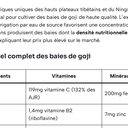
iques uniques des hauts plateaux tibétains et du Ningx
 pour cultiver des baies de goji de haute qualité. L’ex
 l’irrigation par eau de source favorisent une concentra
ons produisent des baies dont la
densité nutritionnell
liquant leur prix plus élevé sur le marché.
nel complet des baies de goji
ents
Vitamines
Minéra
119mg vitamine C (132% des
200mg fe
AJR)
1,4mg vitamine B2
7mg zinc
(riboflavine)