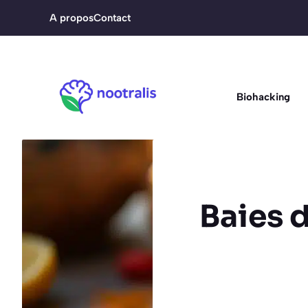
Aller
A propos
Contact
au
contenu
Biohacking
Baies d