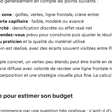
nd généralement en compte les points suivants :
a zone
: golfes, vertex, ligne frontale, crâne entier
rte capillaire
: faible, modéré ou avancé
erché
: densification discrète ou effet rasé net
rendez-vous
prévu pour construire puis ajuster le résul
u praticien
et la qualité du matériel utilisé
in est réalisé, avec des écarts souvent visibles entre P
le concret, un vertex peu étendu peut être traité en d
écie diffuse avec volonté de recréer une ligne frontale 
erposition et une stratégie visuelle plus fine. Le calc
 pour estimer son budget
commence par une question très pratique : s’agit-il d