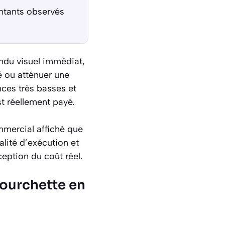
ontants observés
endu visuel immédiat,
sé ou atténuer une
nces très basses et
st réellement payé.
mmercial affiché que
alité d’exécution et
ception du coût réel.
fourchette en