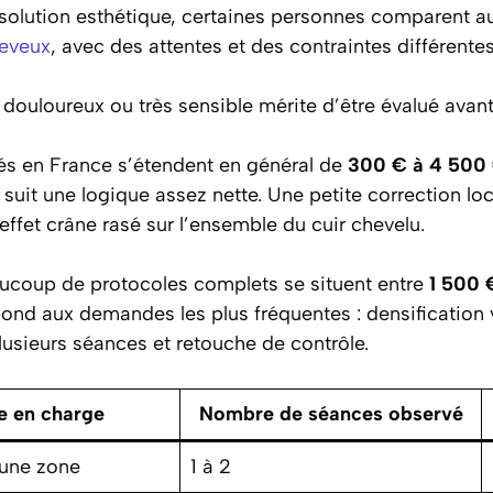
 solution esthétique, certaines personnes comparent a
heveux
, avec des attentes et des contraintes différentes
, douloureux ou très sensible mérite d’être évalué avan
s en France s’étendent en général de
300 € à 4 500
e suit une logique assez nette. Une petite correction lo
effet crâne rasé sur l’ensemble du cuir chevelu.
aucoup de protocoles complets se situent entre
1 500 
pond aux demandes les plus fréquentes : densification v
lusieurs séances et retouche de contrôle.
e en charge
Nombre de séances observé
 une zone
1 à 2