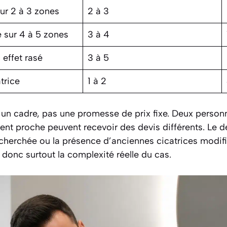
ur 2 à 3 zones
2 à 3
 sur 4 à 5 zones
3 à 4
effet rasé
3 à 5
trice
1 à 2
 un cadre, pas une promesse de prix fixe. Deux person
nt proche peuvent recevoir des devis différents. Le de
recherchée ou la présence d’anciennes cicatrices modif
it donc surtout la complexité réelle du cas.