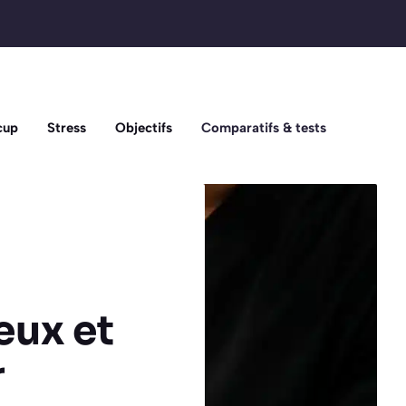
cup
Stress
Objectifs
Comparatifs & tests
a
eux et
r