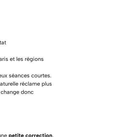
tat
aris et les régions
eux séances courtes.
naturelle réclame plus
ul change donc
’une
petite correction
,