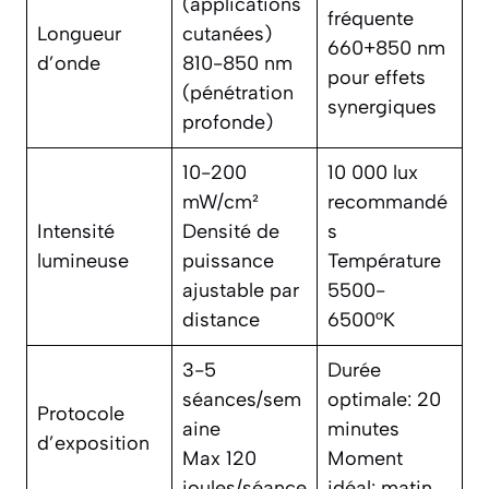
(applications
fréquente
Longueur
cutanées)
660+850 nm
d’onde
810-850 nm
pour effets
(pénétration
synergiques
profonde)
10-200
10 000 lux
mW/cm²
recommandé
Intensité
Densité de
s
lumineuse
puissance
Température
ajustable par
5500-
distance
6500°K
3-5
Durée
séances/sem
optimale: 20
Protocole
aine
minutes
d’exposition
Max 120
Moment
joules/séance
idéal: matin