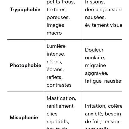
petits trous,
frissons,
Trypophobie
textures
démangeaisons,
poreuses,
nausées,
images
évitement visuel
macro
Lumière
Douleur
intense,
oculaire,
néons,
Photophobie
migraine
écrans,
aggravée,
reflets,
fatigue, nausées
contrastes
Mastication,
reniflement,
Irritation, colère,
clics
anxiété, besoin
Misophonie
répétitifs,
de fuir, tension