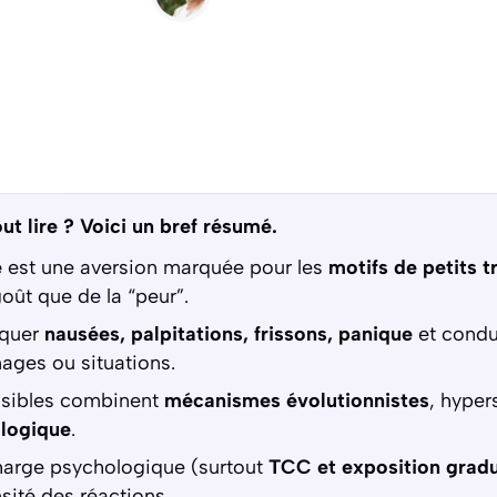
ut lire ? Voici un bref résumé.
e
est une aversion marquée pour les
motifs de petits t
oût que de la “peur”.
oquer
nausées, palpitations, frissons, panique
et condui
ages ou situations.
ssibles combinent
mécanismes évolutionnistes
, hypers
logique
.
harge psychologique (surtout
TCC et exposition gradu
nsité des réactions.