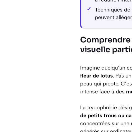
Techniques de
peuvent alléger
Comprendre l
visuelle part
Imagine quelqu’un
fleur de lotus
. Pas u
peau qui picote. C’e
intense face à des
mo
La trypophobie dési
de petits trous ou c
concentrées sur une m
générés sur ordinateu