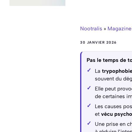
Nootralis
»
Magazine
30 JANVIER 2026
Pas le temps de to
La
trypophobi
souvent du dég
Elle peut prov
de certaines im
Les causes po
et
vécu psycho
Une prise en c
à réduire l’inte