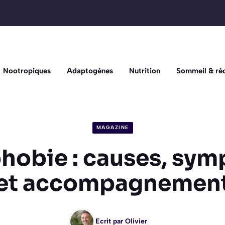
Nootropiques
Adaptogènes
Nutrition
Sommeil & ré
MAGAZINE
hobie : causes, sy
et accompagnemen
Ecrit par
Olivier