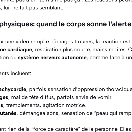
, lui, ne fait pas semblant.
physiques: quand le corps sonne l’alerte
r une vidéo remplie d’images trouées, la réaction est 
hme cardiaque
, respiration plus courte, mains moites. 
ation du
système nerveux autonome
, comme face à un
ts incluent:
tachycardie
, parfois sensation d’oppression thoracique
iges
, mal de tête diffus, parfois envie de vomir.
ns
, tremblements, agitation motrice.
utanés
, démangeaisons, sensation de “peau qui ramp
t rien de la “force de caractère” de la personne. Elles i