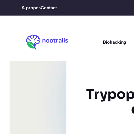
Aller
A propos
Contact
au
contenu
Biohacking
Trypop