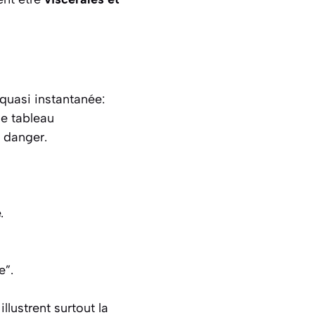
quasi instantanée:
Ce tableau
 danger.
.
e”.
llustrent surtout la