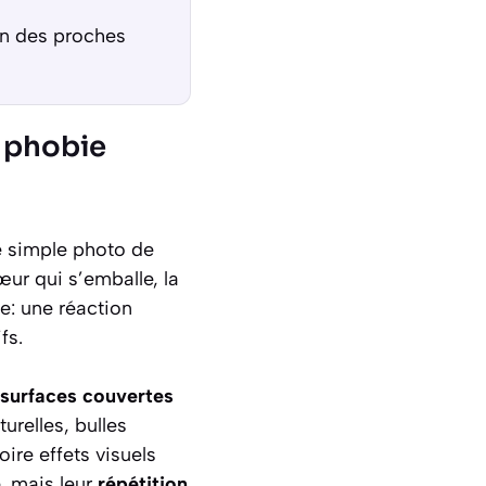
en des proches
 phobie
e simple photo de
œur qui s’emballe, la
e: une réaction
fs.
 surfaces couvertes
urelles, bulles
ire effets visuels
, mais leur
répétition