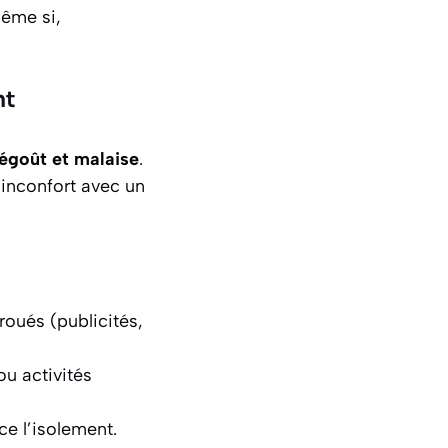
même si,
nt
égoût et malaise
.
 inconfort avec un
roués (publicités,
ou activités
ce l’isolement.