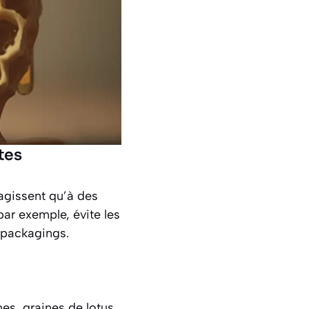
tes
agissent qu’à des
par exemple, évite les
 packagings.
es, graines de lotus,