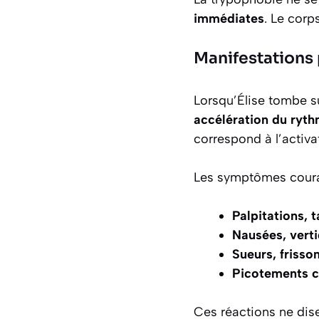
immédiates
. Le corps
Manifestations 
Lorsqu’Élise tombe su
accélération du ryt
correspond à l’activ
Les symptômes couran
Palpitations, 
Nausées, vert
Sueurs, frisso
Picotements c
Ces réactions ne disen