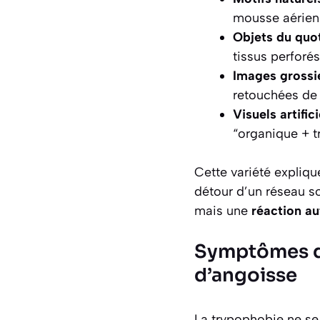
mousse aérienn
Objets du quo
tissus perforés
Images grossi
retouchées de 
Visuels artifici
“organique + t
Cette variété expliqu
détour d’un réseau soc
mais une
réaction a
Symptômes de
d’angoisse
La trypophobie ne se 