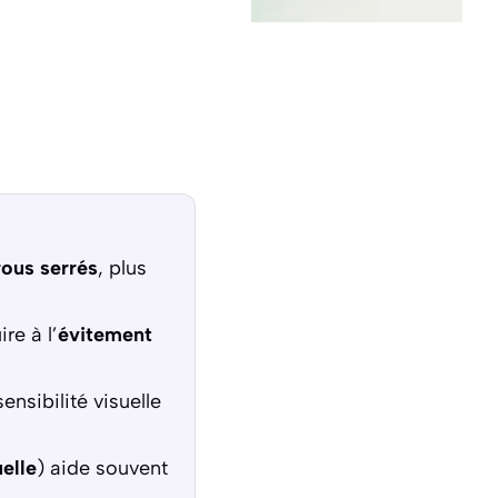
rous serrés
, plus
re à l’
évitement
ensibilité visuelle
elle
) aide souvent