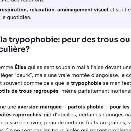
respiration, relaxation, aménagement visuel
et souti
 le quotidien.
a trypophobie: peur des trous ou
iculière?
 comme
Élise
qui se sent soudain mal à l’aise devant un
n léger “beurk”, mais une vraie montée d’angoisse, le c
st souvent comme cela que la
trypophobie
se manifest
tifs de trous regroupés
, même parfaitement inoffensi
gne une
aversion marquée – parfois phobie – pour les
avités rapprochés
: nid d’abeilles, certaines éponges nat
ousse de savon, peau de certains fruits ou graines, vo
r. Ce ne sont pas les trous isolés qui posent problème