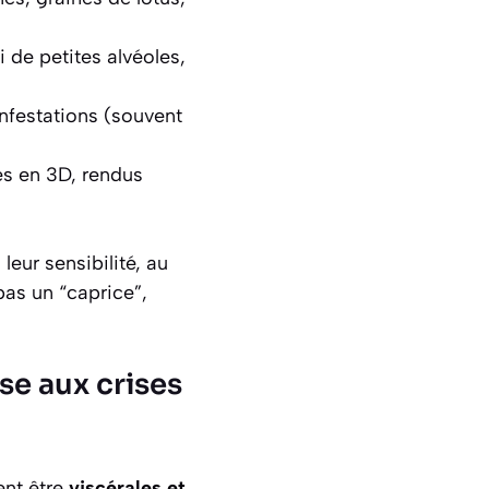
 de petites alvéoles,
nfestations (souvent
es en 3D, rendus
eur sensibilité, au
pas un “caprice”,
se aux crises
ent être
viscérales et