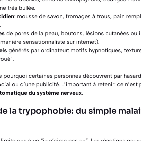
e très bullée.
tidien
: mousse de savon, fromages à trous, pain rempli
.
es
de pores de la peau, boutons, lésions cutanées ou i
manière sensationnaliste sur internet).
els
générés par ordinateur: motifs hypnotiques, textur
roué”.
e pourquoi certaines personnes découvrent par hasard l
ial ou d’une publicité. L’important à retenir: ce n’est 
utomatique du système nerveux
.
 la trypophobie: du simple malai
limite pas à un “je n’aime pas ça”. Les réactions peuv