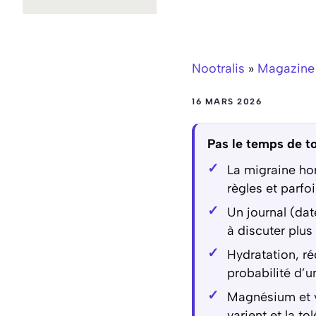
Nootralis
»
Magazine
16 MARS 2026
Pas le temps de to
La migraine ho
règles et parfo
Un journal (da
à discuter plus
Hydratation, ré
probabilité d’u
Magnésium et vi
varient et la t