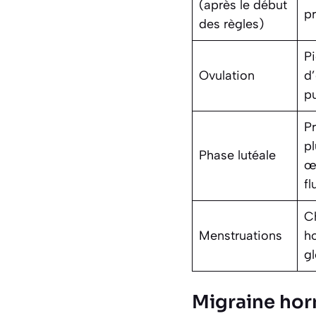
(après le début
p
des règles)
P
Ovulation
d
p
P
pl
Phase lutéale
œ
fl
C
Menstruations
h
g
Migraine horm