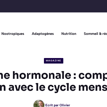
Nootropiques
Adaptogènes
Nutrition
Sommeil & ré
MAGAZINE
ne hormonale : com
en avec le cycle men
Ecrit par
Olivier