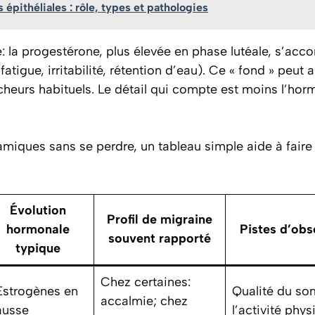
s épithéliales : rôle, types et pathologies
: la progestérone, plus élevée en phase lutéale, s’ac
igue, irritabilité, rétention d’eau). Ce « fond » peut a
heurs habituels. Le détail qui compte est moins l’hor
miques sans se perdre, un tableau simple aide à faire l
Évolution
Profil de migraine
hormonale
Pistes d’obs
souvent rapporté
typique
Chez certaines:
strogènes en
Qualité du so
accalmie; chez
ausse
l’activité phys