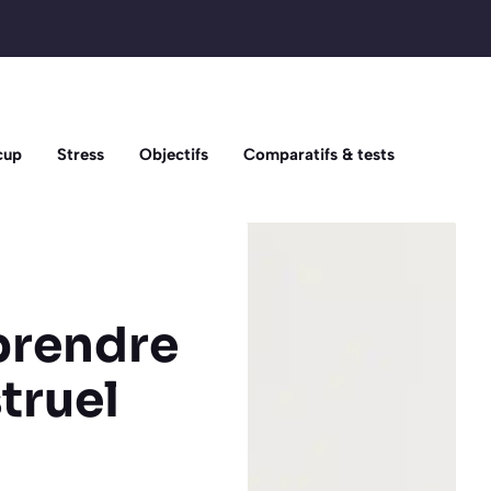
cup
Stress
Objectifs
Comparatifs & tests
prendre
struel