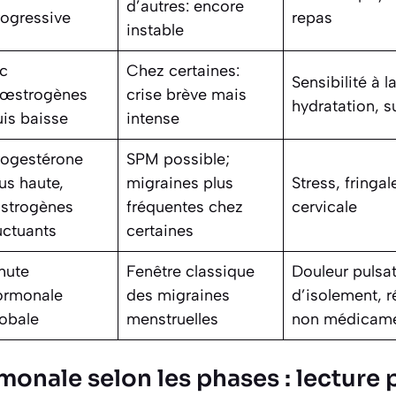
d’autres: encore
rogressive
repas
instable
ic
Chez certaines:
Sensibilité à l
’œstrogènes
crise brève mais
hydratation, 
uis baisse
intense
rogestérone
SPM possible;
us haute,
migraines plus
Stress, fringal
strogènes
fréquentes chez
cervicale
uctuants
certaines
hute
Fenêtre classique
Douleur pulsat
ormonale
des migraines
d’isolement, 
lobale
menstruelles
non médicam
onale selon les phases : lecture 