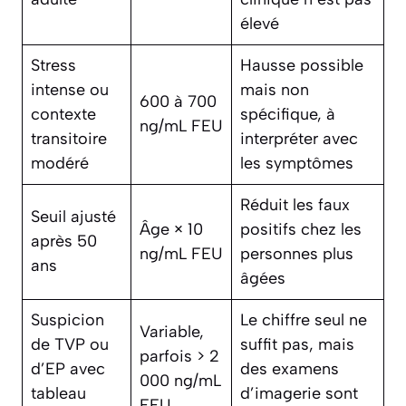
élevé
Stress
Hausse possible
intense ou
mais non
600 à 700
contexte
spécifique, à
ng/mL FEU
transitoire
interpréter avec
modéré
les symptômes
Réduit les faux
Seuil ajusté
Âge × 10
positifs chez les
après 50
ng/mL FEU
personnes plus
ans
âgées
Suspicion
Le chiffre seul ne
Variable,
de TVP ou
suffit pas, mais
parfois > 2
d’EP avec
des examens
000 ng/mL
tableau
d’imagerie sont
FEU