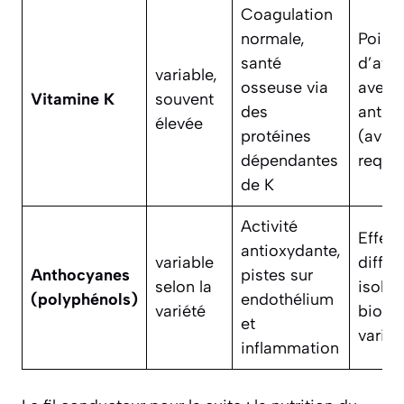
Coagulation
normale,
Point
santé
d’atte
variable,
osseuse via
avec c
Vitamine K
souvent
des
antic
élevée
protéines
(avis
dépendantes
requis
de K
Activité
Effet
antioxydante,
variable
diffici
Anthocyanes
pistes sur
selon la
isoler,
(polyphénols)
endothélium
variété
biodis
et
variab
inflammation