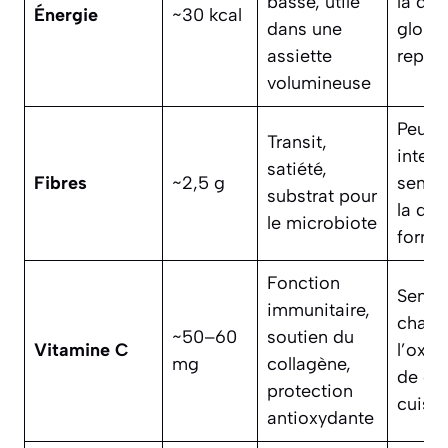
basse, utile
la qua
Énergie
~30 kcal
dans une
globa
assiette
repas
volumineuse
Peut i
Transit,
intest
satiété,
Fibres
~2,5 g
sensib
substrat pour
la qua
le microbiote
forme
Fonction
Sensib
immunitaire,
chaleu
~50–60
soutien du
Vitamine C
l’oxyd
mg
collagène,
de cer
protection
cuiss
antioxydante