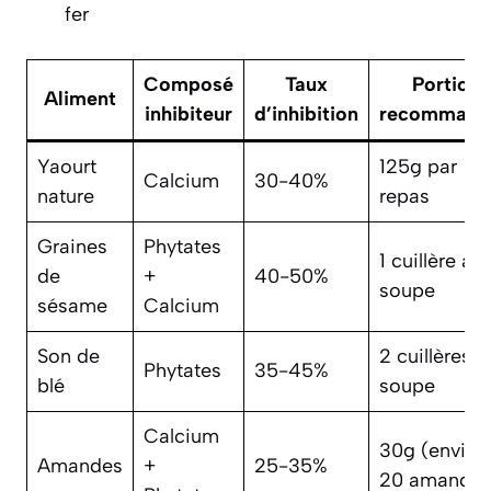
fer
Composé
Taux
Portion
Aliment
inhibiteur
d’inhibition
recommand
Yaourt
125g par
Calcium
30-40%
nature
repas
Graines
Phytates
1 cuillère à
de
+
40-50%
soupe
sésame
Calcium
Son de
2 cuillères à
Phytates
35-45%
blé
soupe
Calcium
30g (enviro
Amandes
+
25-35%
20 amandes