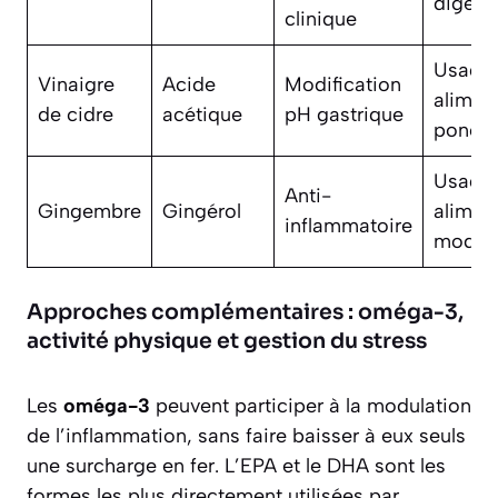
digesti
clinique
Usage
Vinaigre
Acide
Modification
alimen
de cidre
acétique
pH gastrique
ponctu
Usage
Anti-
Gingembre
Gingérol
alimen
inflammatoire
modér
Approches complémentaires : oméga-3,
activité physique et gestion du stress
Les
oméga-3
peuvent participer à la modulation
de l’inflammation, sans faire baisser à eux seuls
une surcharge en fer. L’EPA et le DHA sont les
formes les plus directement utilisées par