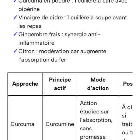
Curcuma en poudre : 1 cuillère à café avec
pipérine
Vinaigre de cidre : 1 cuillère à soupe avant
les repas
Gingembre frais : synergie anti-
inflammatoire
Citron : modération car augmente
l’absorption du fer
Principe
Mode
Approche
Posol
actif
d’action
Action
À disc
étudiée sur
si
l’absorption,
Curcuma
Curcumine
traite
sans
ou tro
promesse