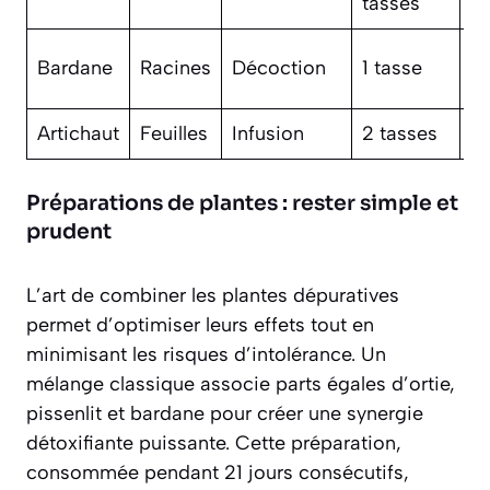
tasses
s
3
Bardane
Racines
Décoction
1 tasse
s
Artichaut
Feuilles
Infusion
2 tasses
1 
Préparations de plantes : rester simple et
prudent
L’art de combiner les plantes dépuratives
permet d’optimiser leurs effets tout en
minimisant les risques d’intolérance. Un
mélange classique associe parts égales d’ortie,
pissenlit et bardane pour créer une synergie
détoxifiante puissante. Cette préparation,
consommée pendant 21 jours consécutifs,