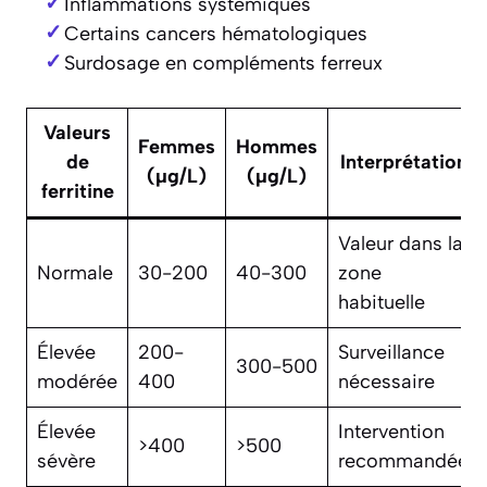
Inflammations systémiques
Certains cancers hématologiques
Surdosage en compléments ferreux
Valeurs
Femmes
Hommes
de
Interprétation
(µg/L)
(µg/L)
ferritine
Valeur dans la
Normale
30-200
40-300
zone
habituelle
Élevée
200-
Surveillance
300-500
modérée
400
nécessaire
Élevée
Intervention
>400
>500
sévère
recommandée