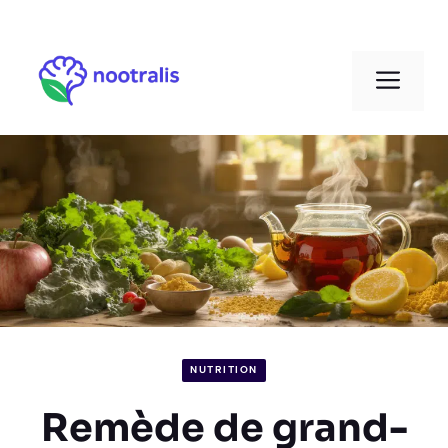
Aller
au
Men
contenu
NUTRITION
Remède de grand-