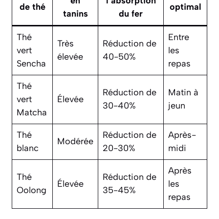
en
l’absorption
de thé
optimal
tanins
du fer
Thé
Entre
Très
Réduction de
vert
les
élevée
40-50%
Sencha
repas
Thé
Réduction de
Matin à
vert
Élevée
30-40%
jeun
Matcha
Thé
Réduction de
Après-
Modérée
blanc
20-30%
midi
Après
Thé
Réduction de
Élevée
les
Oolong
35-45%
repas