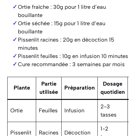
Ortie fraîche : 30g pour 1 litre d’eau
bouillante
Ortie séchée : 15g pour 1 litre d’eau
bouillante
Pissenlit racines : 20g en décoction 15
minutes
Pissenlit feuilles : 10g en infusion 10 minutes
Cure recommandée : 3 semaines par mois
Partie
Dosage
D
Plante
Préparation
utilisée
quotidien
2-3
3
Ortie
Feuilles
Infusion
tasses
s
1-2
2
Pissenlit
Racines
Décoction