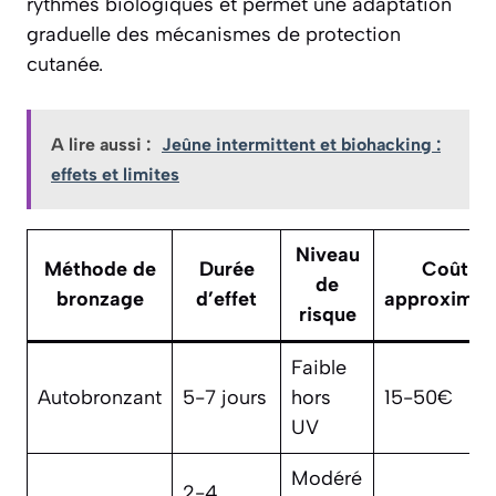
rythmes biologiques et permet une adaptation
graduelle des mécanismes de protection
cutanée.
A lire aussi :
Jeûne intermittent et biohacking :
effets et limites
Niveau
Méthode de
Durée
Coût
de
bronzage
d’effet
approximati
risque
Faible
Autobronzant
5-7 jours
hors
15-50€
UV
Modéré
2-4