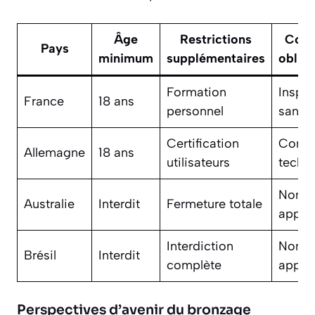
Âge
Restrictions
Cont
Pays
minimum
supplémentaires
obliga
Formation
Inspe
France
18 ans
personnel
sanita
Certification
Contr
Allemagne
18 ans
utilisateurs
techn
Non
Australie
Interdit
Fermeture totale
applic
Interdiction
Non
Brésil
Interdit
complète
applic
Perspectives d’avenir du bronzage