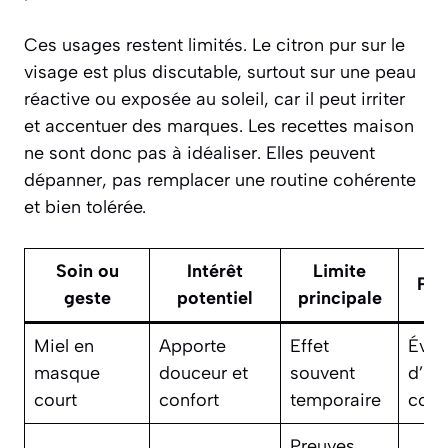
Ces usages restent limités. Le citron pur sur le
visage est plus discutable, surtout sur une peau
réactive ou exposée au soleil, car il peut irriter
et accentuer des marques. Les recettes maison
ne sont donc pas à idéaliser. Elles peuvent
dépanner, pas remplacer une routine cohérente
et bien tolérée.
Soin ou
Intérêt
Limite
Pru
geste
potentiel
principale
Miel en
Apporte
Effet
Évit
masque
douceur et
souvent
d’all
court
confort
temporaire
con
Preuves