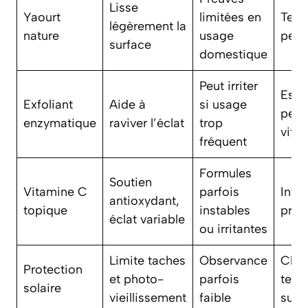
Lisse
Yaourt
limitées en
Test
légèrement la
nature
usage
peti
surface
domestique
Peut irriter
Espa
Exfoliant
Aide à
si usage
peau
enzymatique
raviver l’éclat
trop
vite
fréquent
Formules
Soutien
Vitamine C
parfois
Intro
antioxydant,
topique
instables
prog
éclat variable
ou irritantes
Limite taches
Observance
Choi
Protection
et photo-
parfois
text
solaire
vieillissement
faible
supp