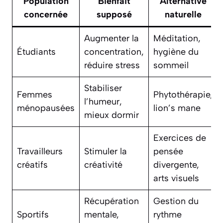
Population
Bienfait
Alternative
concernée
supposé
naturelle
Augmenter la
Méditation,
Étudiants
concentration,
hygiène du
réduire stress
sommeil
Stabiliser
Femmes
Phytothérapie,
l’humeur,
ménopausées
lion’s mane
mieux dormir
Exercices de
Travailleurs
Stimuler la
pensée
créatifs
créativité
divergente,
arts visuels
Récupération
Gestion du
Sportifs
mentale,
rythme