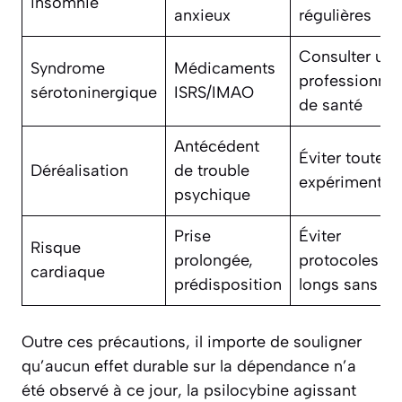
insomnie
anxieux
régulières
Consulter un
Syndrome
Médicaments
professionnel
sérotoninergique
ISRS/IMAO
de santé
Antécédent
Éviter toute
Déréalisation
de trouble
expérimentat
psychique
Prise
Éviter
Risque
prolongée,
protocoles
cardiaque
prédisposition
longs sans sui
Outre ces précautions, il importe de souligner
qu’aucun effet durable sur la dépendance n’a
été observé à ce jour, la psilocybine agissant