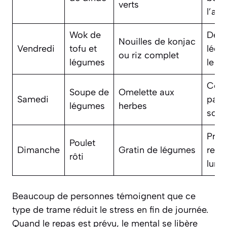
verts
l’av
Wok de
Déco
Nouilles de konjac
Vendredi
tofu et
légu
ou riz complet
légumes
le d
Cong
Soupe de
Omelette aux
Samedi
parti
légumes
herbes
sou
Prév
Poulet
Dimanche
Gratin de légumes
reste
rôti
lund
Beaucoup de personnes témoignent que ce
type de trame réduit le stress en fin de journée.
Quand le repas est prévu, le mental se libère