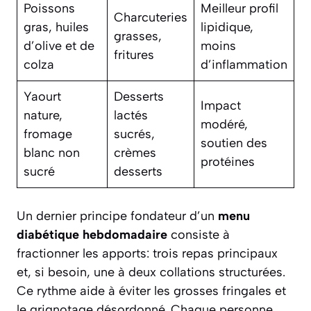
Poissons
Meilleur profil
Charcuteries
gras, huiles
lipidique,
grasses,
d’olive et de
moins
fritures
colza
d’inflammation
Yaourt
Desserts
Impact
nature,
lactés
modéré,
fromage
sucrés,
soutien des
blanc non
crèmes
protéines
sucré
desserts
Un dernier principe fondateur d’un
menu
diabétique hebdomadaire
consiste à
fractionner les apports: trois repas principaux
et, si besoin, une à deux collations structurées.
Ce rythme aide à éviter les grosses fringales et
le grignotage désordonné. Chaque personne