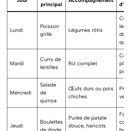
Jour
Accompagnement
principal
d’or
Cuis
Poisson
légu
Lundi
Légumes rôtis
grillé
doub
quan
Cong
Curry de
Mardi
Riz complet
plus
lentilles
port
Salade
Œufs durs ou pois
Prép
Mercredi
de
chiches
veill
quinoa
Faço
Purée de patate
Boulettes
cong
Jeudi
douce, haricots
de dinde
boul