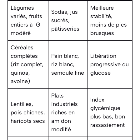
Légumes
Meilleure
Sodas, jus
variés, fruits
stabilité,
sucrés,
entiers à IG
moins de pics
pâtisseries
modéré
brusques
Céréales
complètes
Pain blanc,
Libération
(riz complet,
riz blanc,
progressive du
quinoa,
semoule fine
glucose
avoine)
Plats
Index
Lentilles,
industriels
glycémique
pois chiches,
riches en
plus bas, bon
haricots secs
amidon
rassasiement
modifié