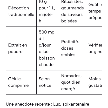
10 g
Ritualistes,
Goût inte
Décoction
pour 1 L,
gourmands
temps de
traditionnelle
mijoter 1
de saveurs
préparati
h
boisées
500 mg
à 1
Praticité,
Extrait en
g/jour
Vérifier
doses
poudre
dilué
origine/e
stables
boisson
chaude
Nomades,
Gélule,
Selon
Moins de 
quotidien
comprimé
notice
gustatif
chargé
Une anecdote récente : Luc, soixantenaire