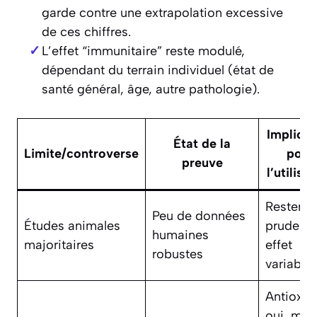
garde contre une extrapolation excessive
de ces chiffres.
L’effet “immunitaire” reste modulé,
dépendant du terrain individuel (état de
santé général, âge, autre pathologie).
Implicat
État de la
Limite/controverse
pour
preuve
l’utilisa
Rester
Peu de données
Études animales
prudent,
humaines
majoritaires
effet
robustes
variable
Antioxyd
oui, mai