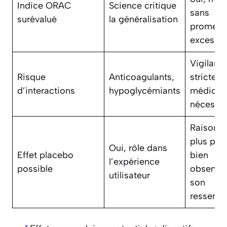
Indice ORAC
Science critique
sans
surévalué
la généralisation
promess
excessiv
Vigilanc
Risque
Anticoagulants,
stricte, a
d’interactions
hypoglycémiants
médical
nécessai
Raison d
plus pou
Oui, rôle dans
Effet placebo
bien
l’expérience
possible
observer
utilisateur
son
ressenti