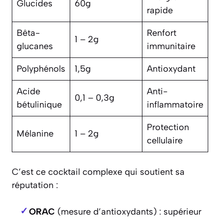
Glucides
60g
rapide
Bêta-
Renfort
1 – 2g
glucanes
immunitaire
Polyphénols
1,5g
Antioxydant
Acide
Anti-
0,1 – 0,3g
bétulinique
inflammatoire
Protection
Mélanine
1 – 2g
cellulaire
C’est ce cocktail complexe qui soutient sa
réputation :
ORAC
(mesure d’antioxydants) : supérieur