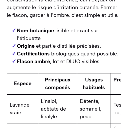
augmente le risque d’irritation cutanée. Fermer
le flacon, garder à l’ombre, c’est simple et utile.
Nom botanique
lisible et exact sur
l’étiquette.
Origine
et partie distillée précisées.
Certifications
biologiques quand possible.
Flacon ambré
, lot et DLUO visibles.
Principaux
Usages
Préca
Espèce
composés
habituels
cl
Linalol,
Détente,
Lavande
Test c
acétate de
sommeil,
vraie
qualit
linalyle
peau