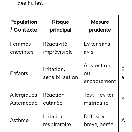
des huiles.
Population
Risque
Mesure
/ Contexte
principal
prudente
Femmes
Réactivité
Éviter sans
Part
enceintes
imprévisible
avis
T1
Abstention
Irritation,
Évit
Enfants
ou
sensibilisation
asp
encadrement
Allergiques
Réaction
Test + éviter
Surv
Asteraceae
cutanée
matricaire
Irritation
Diffusion
Asthme
Arrê
respiratoire
brève, aérée