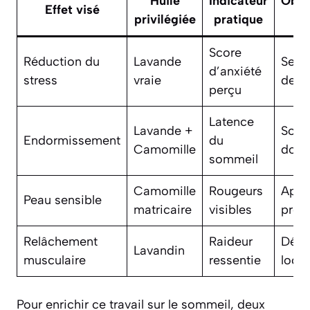
Huile
Indicateur
Obse
Effet visé
privilégiée
pratique
ty
Score
Réduction du
Lavande
Sens
d’anxiété
stress
vraie
de c
perçu
Latence
Lavande +
Somn
Endormissement
du
Camomille
douc
sommeil
Camomille
Rougeurs
Apai
Peau sensible
matricaire
visibles
progr
Relâchement
Raideur
Déte
Lavandin
musculaire
ressentie
local
Pour enrichir ce travail sur le sommeil, deux