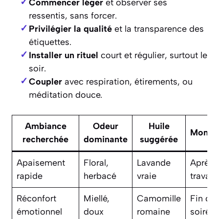
Commencer léger
et observer ses
ressentis, sans forcer.
Privilégier la qualité
et la transparence des
étiquettes.
Installer un rituel
court et régulier, surtout le
soir.
Coupler
avec respiration, étirements, ou
méditation douce.
Ambiance
Odeur
Huile
Momen
recherchée
dominante
suggérée
Apaisement
Floral,
Lavande
Après l
rapide
herbacé
vraie
travail
Réconfort
Miellé,
Camomille
Fin de
émotionnel
doux
romaine
soirée