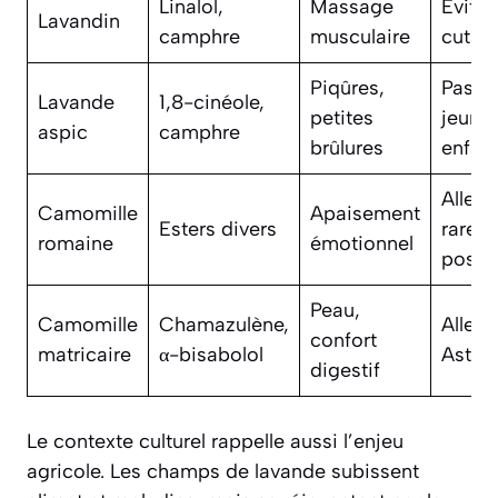
Linalol,
Massage
Éviter
Lavandin
camphre
musculaire
cutan
Piqûres,
Pas c
Lavande
1,8-cinéole,
petites
jeune
aspic
camphre
brûlures
enfan
Allerg
Camomille
Apaisement
Esters divers
rares
romaine
émotionnel
possi
Peau,
Camomille
Chamazulène,
Allerg
confort
matricaire
α-bisabolol
Aster
digestif
Le contexte culturel rappelle aussi l’enjeu
agricole. Les champs de lavande subissent