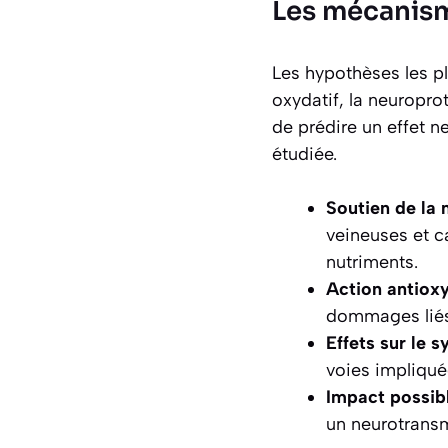
Les mécanism
Les hypothèses les pl
oxydatif, la neuropro
de prédire un effet n
étudiée.
Soutien de la 
veineuses et c
nutriments.
Action antiox
dommages liés a
Effets sur le 
voies impliquée
Impact possibl
un neurotransm