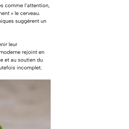
ves comme l’attention,
ent » le cerveau.
niques suggèrent un
nir leur
 moderne rejoint en
le et au soutien du
utefois incomplet.