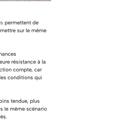
ls
permettent de
 mettre sur le même
rmances
leure résistance à la
inction compte, car
les conditions qui
oins tendue, plus
pas le même scénario
és.