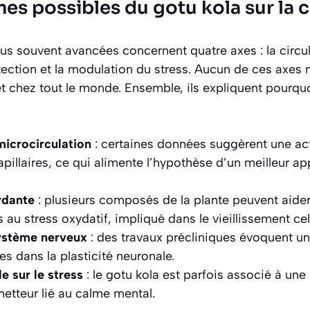
es possibles du gotu kola sur la 
us souvent avancées concernent quatre axes : la circula
tection et la modulation du stress. Aucun de ces axes n
et chez tout le monde. Ensemble, ils expliquent pourquo
microcirculation
: certaines données suggèrent une act
apillaires, ce qui alimente l’hypothèse d’un meilleur a
ydante
: plusieurs composés de la plante peuvent aider 
u stress oxydatif, impliqué dans le vieillissement cell
système nerveux
: des travaux précliniques évoquent un
s dans la plasticité neuronale.
e sur le stress
: le gotu kola est parfois associé à une
etteur lié au calme mental.