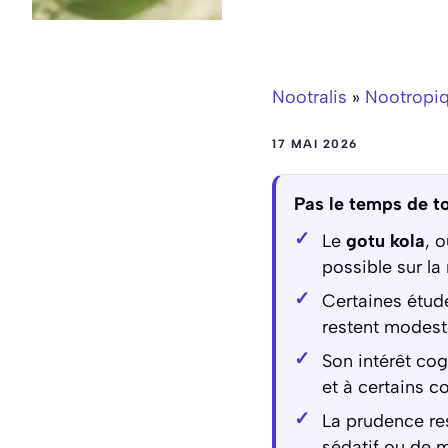
Nootralis
»
Nootropi
17 MAI 2026
Pas le temps de to
Le
gotu kola
, 
possible sur la 
Certaines étude
restent modestes
Son intérêt cogn
et à certains c
La prudence res
sédatif ou de 