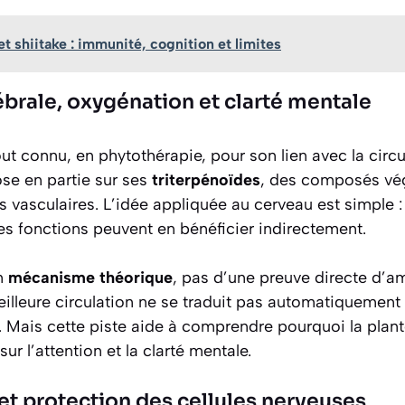
et shiitake : immunité, cognition et limites
ébrale, oxygénation et clarté mentale
out connu, en phytothérapie, pour son lien avec la circu
ose en partie sur ses
triterpénoïdes
, des composés vé
sus vasculaires. L’idée appliquée au cerveau est simple :
es fonctions peuvent en bénéficier indirectement.
un
mécanisme théorique
, pas d’une preuve directe d’am
illeure circulation ne se traduit pas automatiquement 
. Mais cette piste aide à comprendre pourquoi la plant
ur l’attention et la clarté mentale.
 et protection des cellules nerveuses