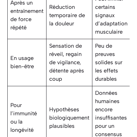
Après un
Réduction
certains
entraînement
temporaire de
signaux
de force
la douleur
d’adaptation
répété
musculaire
Sensation de
Peu de
réveil, regain
preuves
En usage
de vigilance,
solides sur
bien-être
détente après
les effets
coup
durables
Données
humaines
Pour
Hypothèses
encore
l’immunité
biologiquement
insuffisantes
ou la
plausibles
pour un
longévité
consensus